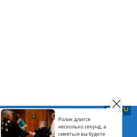
Подписывайтесь на нас в
Telegram
,
Дзен
и
Вк
i
Ролик длится
несколько секунд, а
©Астраханский листок.
смеяться вы будете