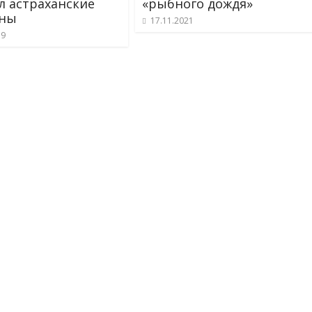
л астраханские
«рыбного дождя»
ины
17.11.2021
19