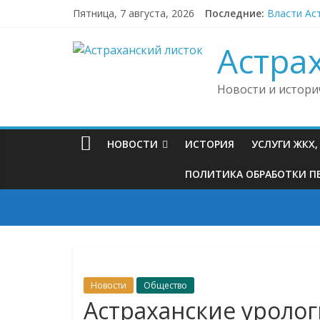
Skip
Пятница, 7 августа, 2026
Последние:
Власти Ас
to
Астраханс
content
На окраин
Астра
Астраханс
В Астраха
Новости и истори
НОВОСТИ
ИСТОРИЯ
УСЛУГИ ЖКХ
ПОЛИТИКА ОБРАБОТКИ ПЕ
Новости
Общество
Астраханские уролог