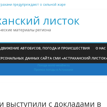
трахани предупреждают о сильной жаре
кая область присоединилась к проекту «Культурное долголетие»
е Астрахани готовят земельные участки для передачи льготника
ханский листок
кая транспортная фирма набрала штрафов на дорогах более чем
ни двое подростков совершили серию преступлений
ческие материалы региона
, ДВИЖЕНИЕ АВТОБУСОВ, ПОГОДА И ПРОИСШЕСТВИЯ
О НАС
РСОНАЛЬНЫХ ДАННЫХ САЙТА СМИ «АСТРАХАНСКИЙ ЛИСТОК» (H
Погода world-weather.ru
Прогноз погоды в Астрахани
и выступили с докладами в