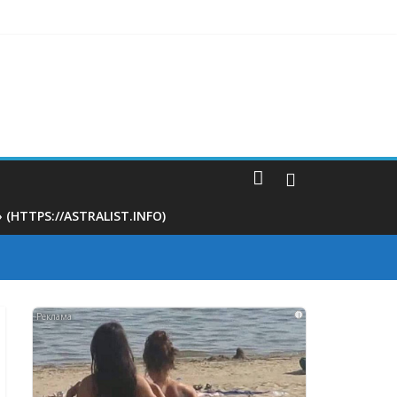
м
 на 400 тыс рублей
TTPS://ASTRALIST.INFO)
i