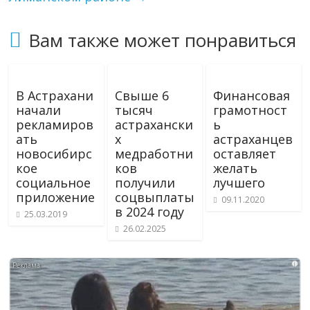
Вам также может понравиться
В Астрахани
Свыше 6
Финансовая
начали
тысяч
грамотност
рекламиров
астрахански
ь
ать
х
астраханцев
новосибирс
медработни
оставляет
кое
ков
желать
социальное
получили
лучшего
приложение
соцвыплаты
09.11.2020
в 2024 году
25.03.2019
26.02.2025
i