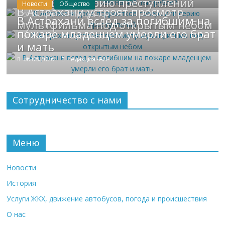
совершили серию преступлений
Новости
Общество
В Астрахани устроят просмотр
07.08.2026
Редакция -АЛ-
В Астрахани вслед за погибшим на
мультфильма под открытым небом
пожаре младенцем умерли его брат
07.08.2026
Редакция -АЛ-
и мать
06.08.2026
Редакция -АЛ-
Сотрудничество с нами
Меню
Новости
История
Услуги ЖКХ, движение автобусов, погода и происшествия
О нас