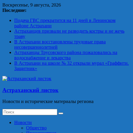
Skip
Воскресенье, 9 августа, 2026
to
Последние:
content
Подача ГВС прекратится на 11 дней в Ленинском
районе Астрахани
Астраханцев призвали не разводить костры и не жечь
траву
В Астрахани восстановлены трудовые права
несовершеннолетней
Астраханцы Трусовского района пожаловались на
водоснабжение и лекарства
В Астрахани на школе № 32 открыли мурал «Граффити.
Защитник»
Астраханский листок
Новости и исторические материалы региона
Новости
Общество