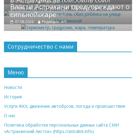
07.08.2026
Редакция -АЛ-
Власти Астрахани предупреждают о
ребёнка на улице Минусинской
сильной жаре
07.08.2026
Редакция -АЛ-
07.08.2026
Редакция -АЛ-
Сотрудничество с нами
Меню
Новости
История
Услуги ЖКХ, движение автобусов, погода и происшествия
О нас
Политика обработки персональных данных сайта СМИ
«Астраханский листок» (https://astralist.info)