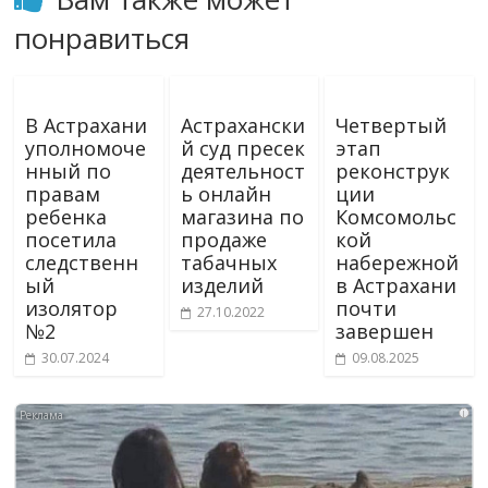
понравиться
В Астрахани
Астрахански
Четвертый
уполномоче
й суд пресек
этап
нный по
деятельност
реконструк
правам
ь онлайн
ции
ребенка
магазина по
Комсомольс
посетила
продаже
кой
следственн
табачных
набережной
ый
изделий
в Астрахани
изолятор
почти
27.10.2022
№2
завершен
30.07.2024
09.08.2025
i