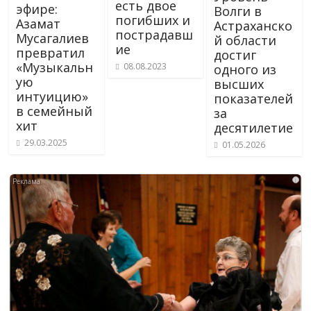
есть двое
эфире:
Волги в
погибших и
Азамат
Астраханско
пострадавш
Мусагалиев
й области
ие
превратил
достиг
«Музыкальн
08.08.2023
одного из
ую
высших
интуицию»
показателей
в семейный
за
хит
десятилетие
29.03.2025
01.05.2026
i