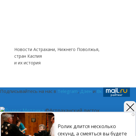
Новости Астрахани, Нижнего Поволжья,
стран Каспия
и их история
Подписывайтесь на нас в
Telegram
,
Дзен
и
Вк
©Астраханский листок.
i
(16+) Реестровая запись Роскомнадзора ЭЛ № ФС 77 - 75401
Ролик длится несколько
от 12.04.2019. Главный редактор Путилина Ирина
секунд, а смеяться вы будете