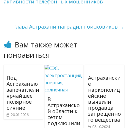
активности телефонных мошенников
Глава Астрахани наградил поисковиков
→
Вам также может
понравиться
Под
Астрахански
Астраханью
е
запечатлели
наркополиц
ярчайшее
ейские
В
полярное
выявили
Астраханско
сияние
продавца
й области к
запрещенно
20.01.2026
сетям
го вещества
подключили
08.10.2024