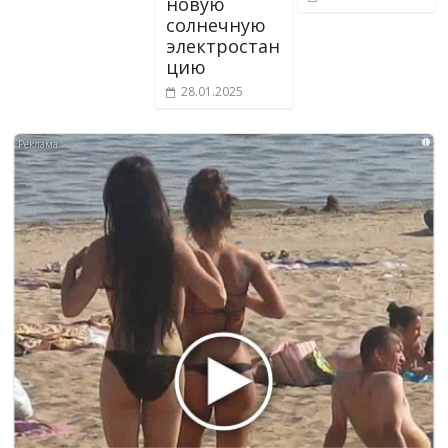
новую
солнечную
электростан
цию
28.01.2025
i