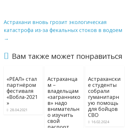
Астрахани вновь грозит экологическая
катастрофа из-за фекальных стоков в водоем
→
Вам также может понравиться
«РЕАЛ» стал
Астраханца
Астрахански
партнёром
м –
е студенты
фестиваля
владельцам
собрали
«Вобла-2021
«заграннико
гуманитарн
»
в» надо
ую помощь
внимательн
для бойцов
28.04.2021
о изучить
СВО
свой
16.02.2024
паспорт