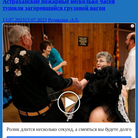
Астраханские пожарные несколько часов
тушили загоревшийся грузовой вагон
13.07.2023
13.07.2023
Редакция -АЛ-
i
Ролик длится несколько секунд, а смеяться вы будете долго