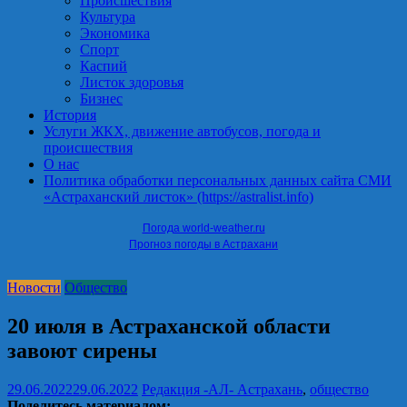
Происшествия
Культура
Экономика
Спорт
Каспий
Листок здоровья
Бизнес
История
Услуги ЖКХ, движение автобусов, погода и
происшествия
О нас
Политика обработки персональных данных сайта СМИ
«Астраханский листок» (https://astralist.info)
Погода world-weather.ru
Прогноз погоды в Астрахани
Новости
Общество
20 июля в Астраханской области
завоют сирены
29.06.2022
29.06.2022
Редакция -АЛ-
Астрахань
,
общество
Поделитесь материалом: