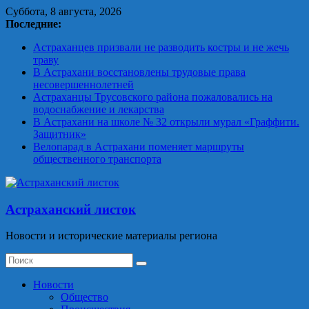
Skip
Суббота, 8 августа, 2026
to
Последние:
content
Астраханцев призвали не разводить костры и не жечь
траву
В Астрахани восстановлены трудовые права
несовершеннолетней
Астраханцы Трусовского района пожаловались на
водоснабжение и лекарства
В Астрахани на школе № 32 открыли мурал «Граффити.
Защитник»
Велопарад в Астрахани поменяет маршруты
общественного транспорта
Астраханский листок
Новости и исторические материалы региона
Новости
Общество