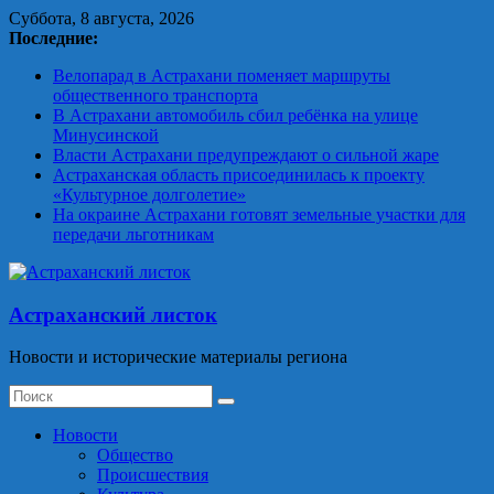
Skip
Суббота, 8 августа, 2026
to
Последние:
content
Велопарад в Астрахани поменяет маршруты
общественного транспорта
В Астрахани автомобиль сбил ребёнка на улице
Минусинской
Власти Астрахани предупреждают о сильной жаре
Астраханская область присоединилась к проекту
«Культурное долголетие»
На окраине Астрахани готовят земельные участки для
передачи льготникам
Астраханский листок
Новости и исторические материалы региона
Новости
Общество
Происшествия