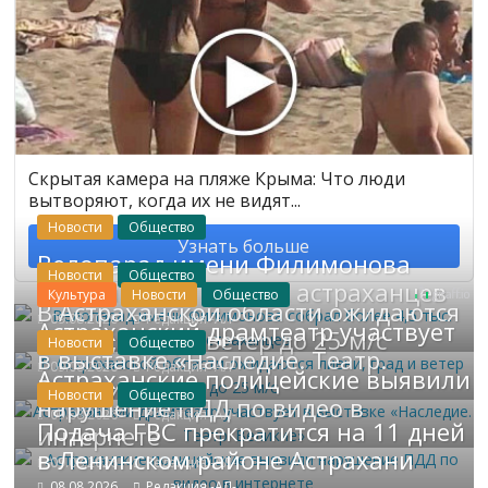
Скрытая камера на пляже Крыма: Что люди
вытворяют, когда их не видят...
Новости
Общество
Узнать больше
Велопарад имени Филимонова
Новости
Общество
собрал более 4,5 тыс. астраханцев
Культура
Новости
Общество
В Астраханской области ожидаются
09.08.2026
Редакция -АЛ-
Астраханский драмтеатр участвует
ливни, град и ветер до 25 м/с
Новости
Общество
в выставке «Наследие. Театр.
09.08.2026
Редакция -АЛ-
Астраханские полицейские выявили
Великие»
Новости
Общество
нарушение ПДД по видео в
09.08.2026
Редакция -АЛ-
Подача ГВС прекратится на 11 дней
интернете
в Ленинском районе Астрахани
09.08.2026
Редакция -АЛ-
08.08.2026
Редакция -АЛ-