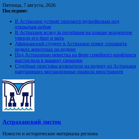
Skip
Пятница, 7 августа, 2026
to
Последние:
content
В Астрахани устроят просмотр мультфильма под
открытым небом
В Астрахани вслед за погибшим на пожаре младенцем
умерли его брат и мать
Африканский студент в Астрахани помог сохранить
редких животных на родине
Под Астраханью невестка на фоне семейного конфликта
выстрелила в машину свекрови
Судебные приставы возвратили на родину из Астрахани
нарушивших миграционные правила иностранцев
Астраханский листок
Новости и исторические материалы региона