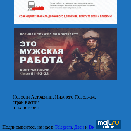
Новости Астрахани, Нижнего Поволжья,
стран Каспия
и их история
Подписывайтесь на нас в
Telegram
,
Дзен
и
Вк