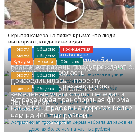
Скрытая камера на пляже Крыма: Что люди
вытворяют, когда их не видят...
Новости
Общество
Происшествия
Узнать больше
Новости
Общество
В Астрахани автомобиль сбил
Культура
Новости
Общество
Власти Астрахани предупреждают о
ребёнка на улице Минусинской
Астраханская область
сильной жаре
Новости
07.08.2026
Общество
Редакция -АЛ-
присоединилась к проекту
07.08.2026
Редакция -АЛ-
На окраине Астрахани готовят
«Культурное долголетие»
Новости
Общество
земельные участки для передачи
07.08.2026
Редакция -АЛ-
Астраханская транспортная фирма
льготникам
набрала штрафов на дорогах более
07.08.2026
Редакция -АЛ-
чем на 400 тыс рублей
07.08.2026
Редакция -АЛ-