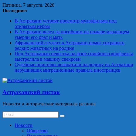
Skip
Пятница, 7 августа, 2026
to
Последние:
content
В Астрахани устроят просмотр мультфильма под
открытым небом
В Астрахани вслед за погибшим на пожаре младенцем
умерли его брат и мать
Африканский студент в Астрахани помог сохранить
редких животных на родине
Под Астраханью невестка на фоне семейного конфликта
выстрелила в машину свекрови
Судебные приставы возвратили на родину из Астрахани
нарушивших миграционные правила иностранцев
Астраханский листок
Новости и исторические материалы региона
Новости
Общество