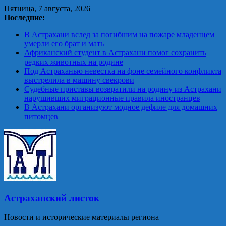
Skip
Пятница, 7 августа, 2026
to
Последние:
content
В Астрахани вслед за погибшим на пожаре младенцем
умерли его брат и мать
Африканский студент в Астрахани помог сохранить
редких животных на родине
Под Астраханью невестка на фоне семейного конфликта
выстрелила в машину свекрови
Судебные приставы возвратили на родину из Астрахани
нарушивших миграционные правила иностранцев
В Астрахани организуют модное дефиле для домашних
питомцев
Астраханский листок
Новости и исторические материалы региона