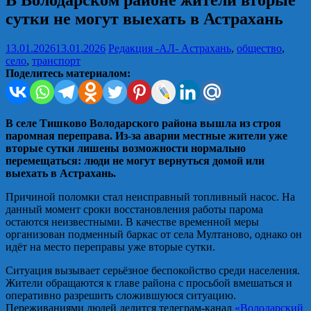
В Володарском районе жители вторые
сутки не могут выехать в Астрахань
13.01.2026
13.01.2026
Редакция -АЛ-
Астрахань
,
общество
,
село
,
транспорт
Поделитесь материалом:
В селе Тишково Володарского района вышла из строя
паромная переправа. Из‑за аварии местные жители уже
вторые сутки лишены возможности нормально
перемещаться: люди не могут вернуться домой или
выехать в Астрахань.
Причиной поломки стал неисправный топливный насос. На
данный момент сроки восстановления работы парома
остаются неизвестными. В качестве временной меры
организован подменный баркас от села Мултаново, однако он
идёт на место переправы уже вторые сутки.
Ситуация вызывает серьёзное беспокойство среди населения.
Жители обращаются к главе района с просьбой вмешаться и
оперативно разрешить сложившуюся ситуацию.
Переживаниями людей делится телеграм-канал
«Володарский