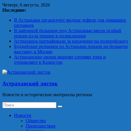
Skip
Четверг, 6 августа, 2026
to
Последние:
content
В Астрахани организуют модное дефиле для домашних
питомцев
В районной больнице под Астраханью ввели особый
режим из‑за трещин в поликлинике
Астраханца оштрафовали за нападение на полицейского
Буддийские реликвии из Астрахани попали на большую
выставку в Москве
Астраханские овощи морозят сотнями тонн и
отправляют в Казахстан
Астраханский листок
Новости и исторические материалы региона
Новости
Общество
Происшествия