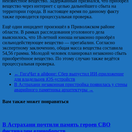
неизвестное вещество. Задержанный признался, что приобрёл
вещество через интернет с целью дальнейшего сбыта на
территории города. В настоящее время по данному факту
также проводится процессуальная проверка.
Ещё один инцидент произошёл в Приволжском районе
области. В рамках расследования уголовного дела
выяснилось, что 18‑летний юноша незаконно приобрёл
сильнодействующее вещество — прегабалин. Согласно
экспертному заключению, общая масса вещества составила
54,56 грамма. Молодой человек планировал незаконно сбыть
приобретённое вещество. По этому случаю также ведётся
процессуальная проверка.
←
ГигаЧат в айфоне: Сбер выпустил ИИ-приложение
для владельцев iOS-устройств
В Астрахани незаконная пристройка появилась у стены
аварийного памятника архитектуры
→
Вам также может понравиться
В Астрахани почтили память героев СВО
фестивалем единоборств