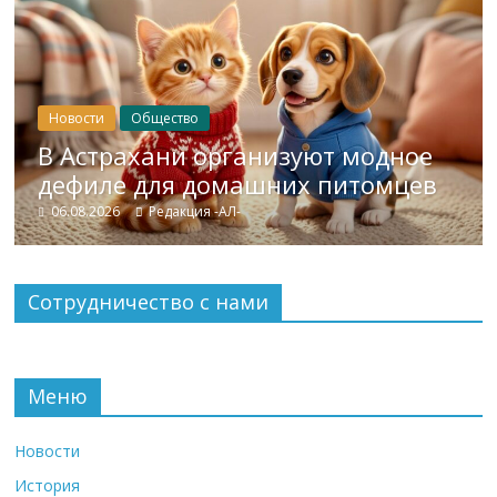
Новости
Общество
В Астрахани организуют модное
дефиле для домашних питомцев
06.08.2026
Редакция -АЛ-
Сотрудничество с нами
Меню
Новости
История