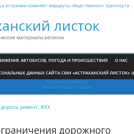
 в Астрахани поменяет маршруты общественного транспорта
ни автомобиль сбил ребёнка на улице Минусинской
трахани предупреждают о сильной жаре
ханский листок
кая область присоединилась к проекту «Культурное долголетие»
е Астрахани готовят земельные участки для передачи льготник
ческие материалы региона
ДВИЖЕНИЕ АВТОБУСОВ, ПОГОДА И ПРОИСШЕСТВИЯ
О НАС
ОНАЛЬНЫХ ДАННЫХ САЙТА СМИ «АСТРАХАНСКИЙ ЛИСТОК» (HTT
Погода world-weather.ru
Прогноз погоды в Астрахани
 ограничения дорожного