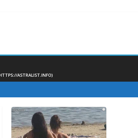
ам
PS://ASTRALIST.INFO)
i