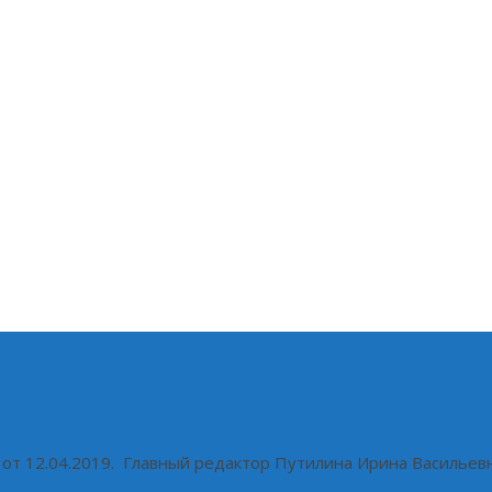
т 12.04.2019. Главный редактор Путилина Ирина Васильевна. Т