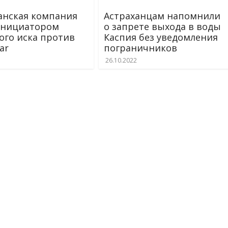
анская компания
Астраханцам напомнили
инициатором
о запрете выхода в воды
ого иска против
Каспия без уведомления
ar
пограничников
26.10.2022