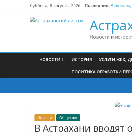
Skip
Суббота, 8 августа, 2026
Последние:
Велопарад
to
В Астраха
content
Власти Ас
Астра
Астраханс
На окраин
Новости и истори
НОВОСТИ
ИСТОРИЯ
УСЛУГИ ЖКХ, 
ПОЛИТИКА ОБРАБОТКИ ПЕРС
Новости
Общество
В Астрахани вводят