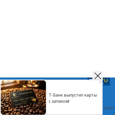
Подписывайтесь на нас в
Telegram
,
Дзен
и
Вк
i
Т-Банк выпустил карты
©Астраханский листок.
с запахом!
(16+) Реестровая запись Роскомнадзора ЭЛ № ФС 77 - 75401 о