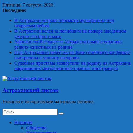
Skip
Пятница, 7 августа, 2026
to
Последние:
content
В Астрахани устроят просмотр мультфильма под
открытым небом
В Астрахани вслед за погибшим на пожаре младенцем
умерли его брат и мать
Африканский студент в Астрахани помог сохранить
редких животных на родине
Под Астраханью невестка на фоне семейного конфликта
выстрелила в машину свекрови
Судебные приставы возвратили на родину из Астрахани
нарушивших миграционные правила иностранцев
Астраханский листок
Новости и исторические материалы региона
Новости
Общество