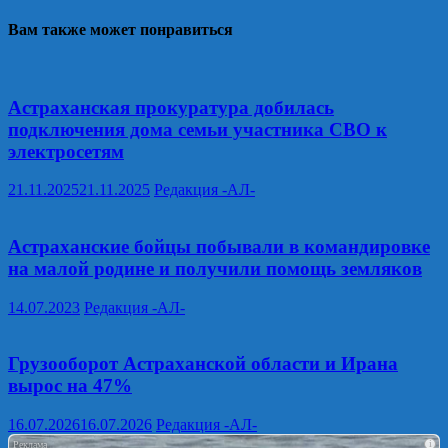
Вам также может понравиться
Астраханская прокуратура добилась
подключения дома семьи участника СВО к
электросетям
21.11.2025
21.11.2025
Редакция -АЛ-
Астраханские бойцы побывали в командировке
на малой родине и получили помощь земляков
14.07.2023
Редакция -АЛ-
Грузооборот Астраханской области и Ирана
вырос на 47%
16.07.2026
16.07.2026
Редакция -АЛ-
i