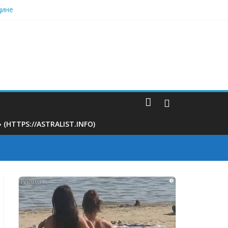
дине
ину свекрови
ционные правила иностранцев
 поликлинике
TTPS://ASTRALIST.INFO)
i