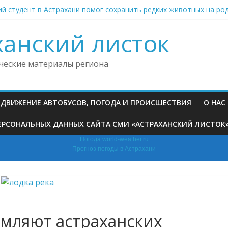
й студент в Астрахани помог сохранить редких животных на ро
анью невестка на фоне семейного конфликта выстрелила в маш
риставы возвратили на родину из Астрахани нарушивших мигра
ханский листок
ни организуют модное дефиле для домашних питомцев
 больнице под Астраханью ввели особый режим из‑за трещин в
ческие материалы региона
, ДВИЖЕНИЕ АВТОБУСОВ, ПОГОДА И ПРОИСШЕСТВИЯ
О НАС
РСОНАЛЬНЫХ ДАННЫХ САЙТА СМИ «АСТРАХАНСКИЙ ЛИСТОК» (H
Погода world-weather.ru
Прогноз погоды в Астрахани
омляют астраханских