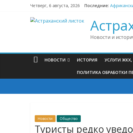
Skip
Четверг, 6 августа, 2026
Последние:
Африкански
to
Под Астрах
content
Судебные п
Астра
В Астраха
В районной
Новости и истори
НОВОСТИ
ИСТОРИЯ
УСЛУГИ ЖКХ
ПОЛИТИКА ОБРАБОТКИ ПЕ
Новости
Общество
Туристы редко увед