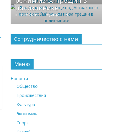
режим из‑за трещин в
поликлинике
06.08.2026
Редакция -АЛ-
→
Сотрудничество с нами
Меню
Новости
Общество
Происшествия
Культура
Экономика
Спорт
Каспий