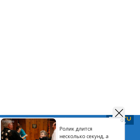
Подписывайтесь на нас в
Telegram
,
Дзен
и
Вк
i
Ролик длится
несколько секунд, а
©Астраханский листок.