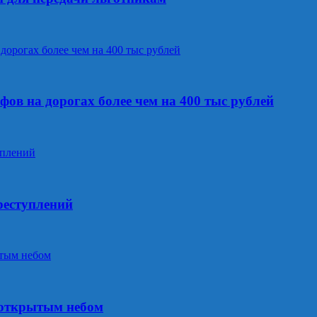
ов на дорогах более чем на 400 тыс рублей
реступлений
 открытым небом