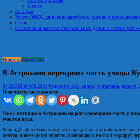
Листок здоровья
Бизнес
История
Услуги ЖКХ, движение автобусов, погода и происшестви
О нас
Политика обработки персональных данных сайта СМИ «Астра
Новости
Общество
В Астрахани перекроют часть улицы К
04.09.2024
04.09.2024
Редакция -АЛ-
анонс
,
Астрахань
,
дороги
,
Поделитесь материалом:
Уже с пятницы в Астрахани надолго перекроют часть улиц
участок пути.
Речь идёт об отрезке улицы от перекрестка у политехнического 
центра, а затем ехать обратно, возвращаясь на свой маршрут че