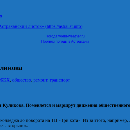
я
ханский листок» (https://astralist.info)
Погода world-weather.ru
Прогноз погоды в Астрахани
уликова
ЖКХ
,
общество
,
ремонт
,
транспорт
ы Куликова. Поменяется и маршрут движения общественного 
колледжа до поворота на ТЦ «Три кота». Из-за этого, например, 
рез авторынок.