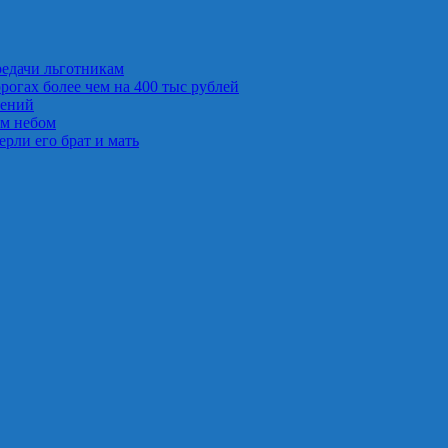
редачи льготникам
рогах более чем на 400 тыс рублей
лений
ым небом
рли его брат и мать