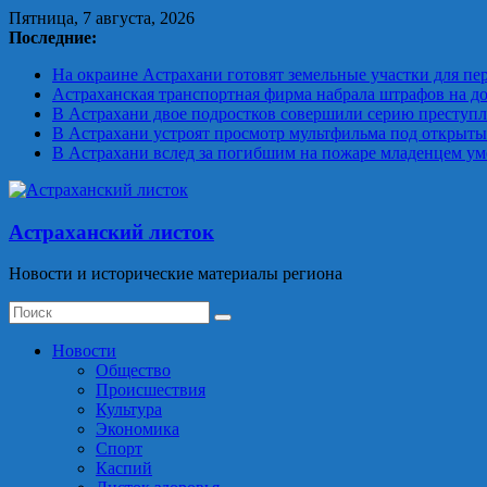
Skip
Пятница, 7 августа, 2026
to
Последние:
content
На окраине Астрахани готовят земельные участки для пе
Астраханская транспортная фирма набрала штрафов на до
В Астрахани двое подростков совершили серию преступ
В Астрахани устроят просмотр мультфильма под открыт
В Астрахани вслед за погибшим на пожаре младенцем уме
Астраханский листок
Новости и исторические материалы региона
Новости
Общество
Происшествия
Культура
Экономика
Спорт
Каспий