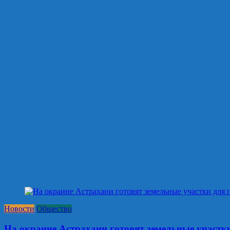
Новости
Общество
На окраине Астрахани готовят земельные участк