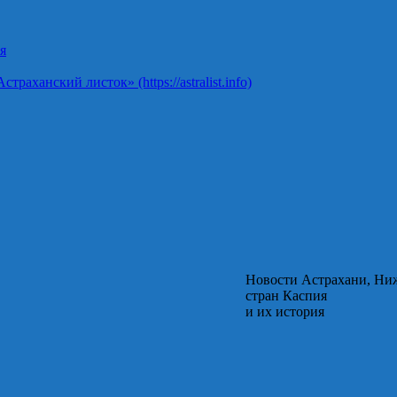
я
ханский листок» (https://astralist.info)
Новости Астрахани, Ни
стран Каспия
и их история