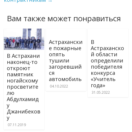
Вам также может понравиться
Астрахански
В
е пожарные
Астраханско
опять
й области
В Астрахани
тушили
определили
наконец-то
загоревший
победителя
откроют
ся
конкурса
памятник
автомобиль
«Учитель
ногайскому
года»
просветите
04.10.2022
лю
31.05.2022
Абдулхамид
у
Джанибеков
у
07.11.2019