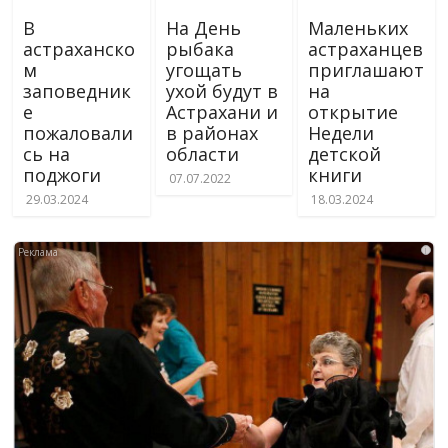
В
На День
Маленьких
астраханско
рыбака
астраханцев
м
угощать
приглашают
заповедник
ухой будут в
на
е
Астрахани и
открытие
пожаловали
в районах
Недели
сь на
области
детской
поджоги
книги
07.07.2022
29.03.2024
18.03.2024
i