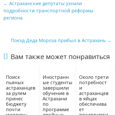
←
Астраханские депутаты узнали
подробности транспортной реформы
региона
Поезд Деда Мороза прибыл в Астрахань
→
Вам также может понравиться
Поиск
Иностранн
Около трети
пьяных
ые студенты
потребност
астраханцев
завершили
и
за рулем
обучение в
астраханцев
принес
Астрахани
в яйцах
бюджету
по
обеспечива
почти
программе
ет
миллион
двойных
предприяти