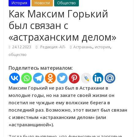
История
Новости
Общество
Как Максим Горький
был связан с
«астраханским делом»
,
,
24.12.2023
Редакция -АЛ-
Астрахань
история
общество
Поделитесь материалом:
Максим Горький не раз был в Астрахани в
молодые годы, но на закате своей жизни он
посетил не чуждые ему волжские берега в
последний раз. Возможно, этот визит был связан
с известным «астраханским делом» (или
«астраханщиной»).
Тогда было выявлено, что финансовые и торговые