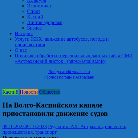
Культура
Экономика
Спорт
Каспий
Листок здоровья
Бизнес
История
Услуги ЖКХ, движение автобусов, погода и
происшествия
О нас
Политика обработки персональных данных сайта СМИ
«Астраханский листок» (https://astralist.info)
Погода world-weather.ru
Прогноз погоды в Астрахани
Каспий
Новости
Общество
На Волго-Каспийском канале
приостановили движение судов
09.10.2023
09.10.2023
Редакция -АЛ-
Астрахань
,
общество
,
происшествия
,
транспорт
Поделитесь материалом: