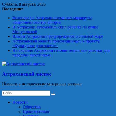
Skip
Суббота, 8 августа, 2026
to
Последние:
content
Велопарад в Астрахани поменяет маршруты
общественного транспорта
В Астрахани автомобиль сбил ребёнка на улице
Минусинской
Власти Астрахани предупреждают о сильной жаре
Астраханская область присоединилась к проекту
«Культурное долголетие»
На окраине Астрахани готовят земельные участки для
передачи льготникам
Астраханский листок
Новости и исторические материалы региона
Новости
Общество
Происшествия