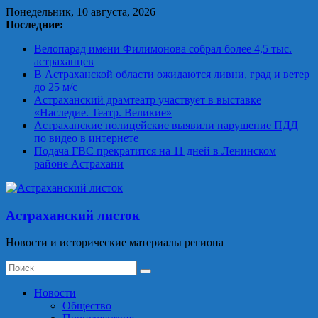
Skip
Понедельник, 10 августа, 2026
to
Последние:
content
Велопарад имени Филимонова собрал более 4,5 тыс.
астраханцев
В Астраханской области ожидаются ливни, град и ветер
до 25 м/с
Астраханский драмтеатр участвует в выставке
«Наследие. Театр. Великие»
Астраханские полицейские выявили нарушение ПДД
по видео в интернете
Подача ГВС прекратится на 11 дней в Ленинском
районе Астрахани
Астраханский листок
Новости и исторические материалы региона
Новости
Общество