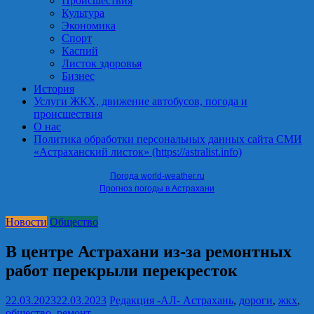
Происшествия
Культура
Экономика
Спорт
Каспий
Листок здоровья
Бизнес
История
Услуги ЖКХ, движение автобусов, погода и
происшествия
О нас
Политика обработки персональных данных сайта СМИ
«Астраханский листок» (https://astralist.info)
Погода world-weather.ru
Прогноз погоды в Астрахани
Новости
Общество
В центре Астрахани из-за ремонтных
работ перекрыли перекресток
22.03.2023
22.03.2023
Редакция -АЛ-
Астрахань
,
дороги
,
жкх
,
общество
,
ремонт