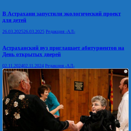
В Астрахани запустили экологический проект
для детей
26.03.2025
26.03.2025
Редакция -АЛ-
Астраханский вуз приглашает абитуриентов на
День открытых дверей
02.11.2024
02.11.2024
Редакция -АЛ-
i