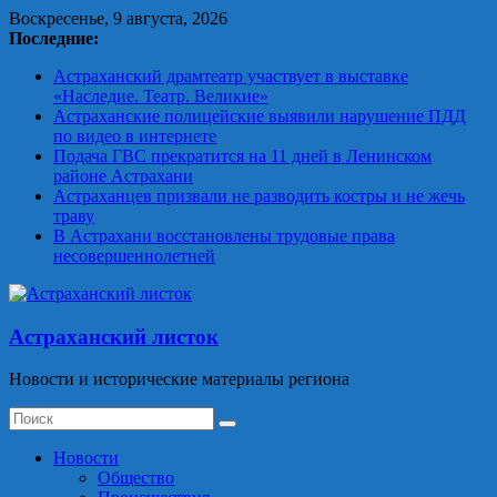
Skip
Воскресенье, 9 августа, 2026
to
Последние:
content
Астраханский драмтеатр участвует в выставке
«Наследие. Театр. Великие»
Астраханские полицейские выявили нарушение ПДД
по видео в интернете
Подача ГВС прекратится на 11 дней в Ленинском
районе Астрахани
Астраханцев призвали не разводить костры и не жечь
траву
В Астрахани восстановлены трудовые права
несовершеннолетней
Астраханский листок
Новости и исторические материалы региона
Новости
Общество