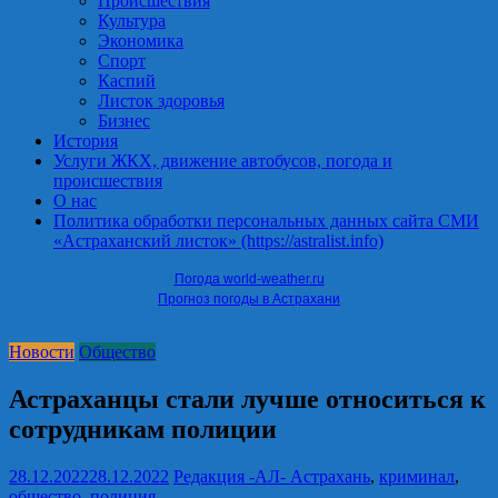
Происшествия
Культура
Экономика
Спорт
Каспий
Листок здоровья
Бизнес
История
Услуги ЖКХ, движение автобусов, погода и
происшествия
О нас
Политика обработки персональных данных сайта СМИ
«Астраханский листок» (https://astralist.info)
Погода world-weather.ru
Прогноз погоды в Астрахани
Новости
Общество
Астраханцы стали лучше относиться к
сотрудникам полиции
28.12.2022
28.12.2022
Редакция -АЛ-
Астрахань
,
криминал
,
общество
,
полиция