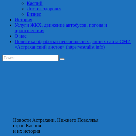
Каспий
Листок здоровья
Бизнес
История
Услуги ЖКХ, движение автобусов, погода и
происшествия
О нас
Политика обработки персональных данных сайта СМИ
«Астраханский листок» (https://astralist.info)
Новости Астрахани, Нижнего Поволжья,
стран Каспия
и их история