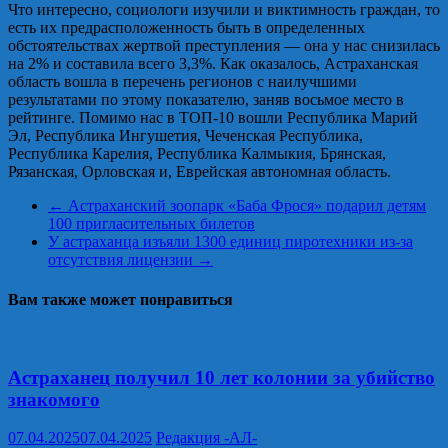
Что интересно, социологи изучили и виктимность граждан, то
есть их предрасположенность быть в определенных
обстоятельствах жертвой преступления — она у нас снизилась
на 2% и составила всего 3,3%. Как оказалось, Астраханская
область вошла в перечень регионов с наилучшими
результатами по этому показателю, заняв восьмое место в
рейтинге. Помимо нас в ТОП-10 вошли Республика Марий
Эл, Республика Ингушетия, Чеченская Республика,
Республика Карелия, Республика Калмыкия, Брянская,
Рязанская, Орловская и, Еврейская автономная область.
←
Астраханский зоопарк «Баба Фрося» подарил детям
100 пригласительных билетов
У астраханца изъяли 1300 единиц пиротехники из-за
отсутствия лицензии
→
Вам также может понравиться
Астраханец получил 10 лет колонии за убийство
знакомого
07.04.2025
07.04.2025
Редакция -АЛ-