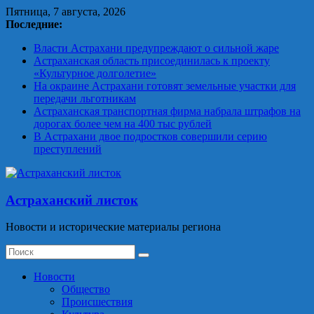
Skip
Пятница, 7 августа, 2026
to
Последние:
content
Власти Астрахани предупреждают о сильной жаре
Астраханская область присоединилась к проекту
«Культурное долголетие»
На окраине Астрахани готовят земельные участки для
передачи льготникам
Астраханская транспортная фирма набрала штрафов на
дорогах более чем на 400 тыс рублей
В Астрахани двое подростков совершили серию
преступлений
Астраханский листок
Новости и исторические материалы региона
Новости
Общество
Происшествия