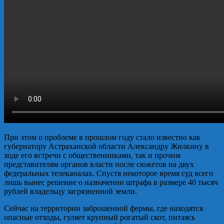
При этом о проблеме в прошлом году стало известно как
губернатору Астраханской области Александру Жилкину в
ходе его встречи с общественниками, так и прочим
представителям органов власти после сюжетов на двух
федеральных телеканалах. Спустя некоторое время суд всего
лишь вынес решение о назначении штрафа в размере 40 тысяч
рублей владельцу загрязненной земли.
Сейчас на территории заброшенной фермы, где находятся
опасные отходы, гуляет крупный рогатый скот, питаясь