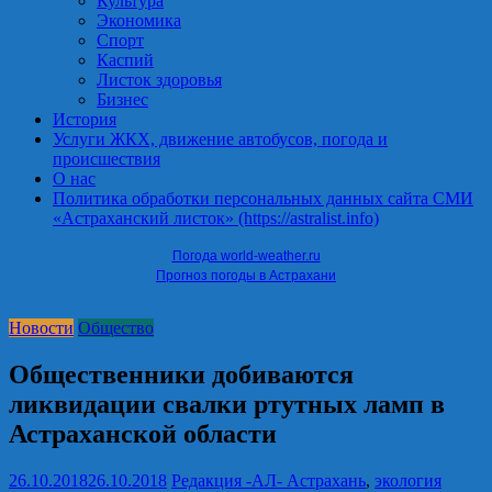
Культура
Экономика
Спорт
Каспий
Листок здоровья
Бизнес
История
Услуги ЖКХ, движение автобусов, погода и
происшествия
О нас
Политика обработки персональных данных сайта СМИ
«Астраханский листок» (https://astralist.info)
Погода world-weather.ru
Прогноз погоды в Астрахани
Новости
Общество
Общественники добиваются
ликвидации свалки ртутных ламп в
Астраханской области
26.10.2018
26.10.2018
Редакция -АЛ-
Астрахань
,
экология