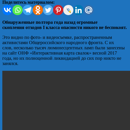
Поделитесь материалом:
Обнаруженные полтора года назад огромные
скопления отходов I класса опасности никого не беспокоят.
Это видно по фото- и видеосъемке, распространенным
активистами Общероссийского народного фронта. С их
слов, несколько тысяч люминесцентных ламп были занесены
на сайт ОНФ «Интерактивная карта свалок» весной 2017
года, но их полноценной ликвидацией до сих пор никто не
занялся.