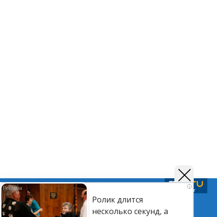
Подписывайтесь на нас в
Telegram
,
Дзен
и
Вк
i
Ролик длится
несколько секунд, а
©Астраханский листок.