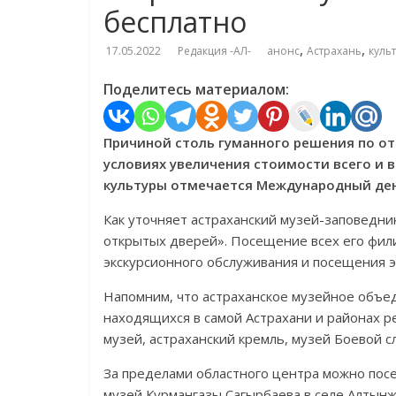
бесплатно
,
,
17.05.2022
Редакция -АЛ-
анонс
Астрахань
куль
Поделитесь материалом:
Причиной столь гуманного решения по от
условиях увеличения стоимости всего и в
культуры отмечается Международный ден
Как уточняет астраханский музей-заповедни
открытых дверей». Посещение всех его фили
экскурсионного обслуживания и посещения э
Напомним, что астраханское музейное объе
находящихся в самой Астрахани и районах р
музей, астраханский кремль, музей Боевой с
За пределами областного центра можно посе
музей Курмангазы Сагырбаева в селе Алтынж