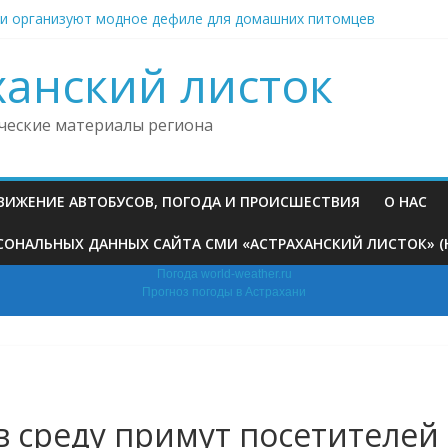
ни организуют модное дефиле для домашних питомцев
 больнице под Астраханью ввели особый режим из‑за трещин в
а оштрафовали за нападение на полицейского
ханский листок
 реликвии из Астрахани попали на большую выставку в Москве
ие овощи морозят сотнями тонн и отправляют в Казахстан
ческие материалы региона
ДВИЖЕНИЕ АВТОБУСОВ, ПОГОДА И ПРОИСШЕСТВИЯ
О НАС
ОНАЛЬНЫХ ДАННЫХ САЙТА СМИ «АСТРАХАНСКИЙ ЛИСТОК» (HTT
Погода world-weather.ru
Прогноз погоды в Астрахани
в среду примут посетителей