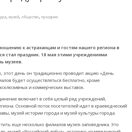
,
,
,
тура
музей
общество
праздник
ношению к астраханцам и гостям нашего региона в
ся стал праздник. 18 мая этими учреждениями
ь музеев.
к, этот день он традиционно проводит акцию «День
алов будет осуществляться бесплатно, кроме
ксклюзивных и коммерческих выставок.
динение включает в себя целый ряд учреждений,
егиона. Основной поток посетителей идет в краеведческий
лавы, музей истории города и музей культуры города.
тить еще несколько филиалов музея-заповедника. Это
ар, музей «Российский арбуз», историко-краеведческий