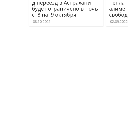
д переезд в Астрахани
непла
будет ограничено в ночь
алимен
с 8 на 9 октября
свобо
08.10.2025
02.09.2022