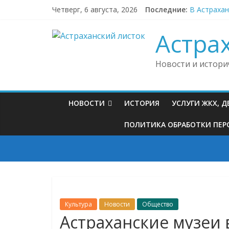
Skip
Четверг, 6 августа, 2026
Последние:
В Астраха
to
В районной
content
Астраханц
Астра
Буддийские
Астраханск
Новости и истори
НОВОСТИ
ИСТОРИЯ
УСЛУГИ ЖКХ, 
ПОЛИТИКА ОБРАБОТКИ ПЕРС
Культура
Новости
Общество
Астраханские музеи 