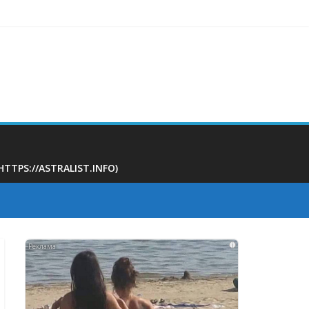
 поликлинике
PS://ASTRALIST.INFO)
i