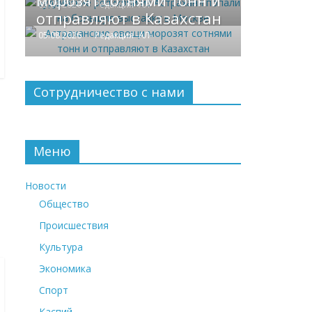
морозят сотнями тонн и
05.08.2026
Редакция -АЛ-
отправляют в Казахстан
05.08.2026
Редакция -АЛ-
Сотрудничество с нами
Меню
Новости
Общество
Происшествия
Культура
Экономика
Спорт
Каспий