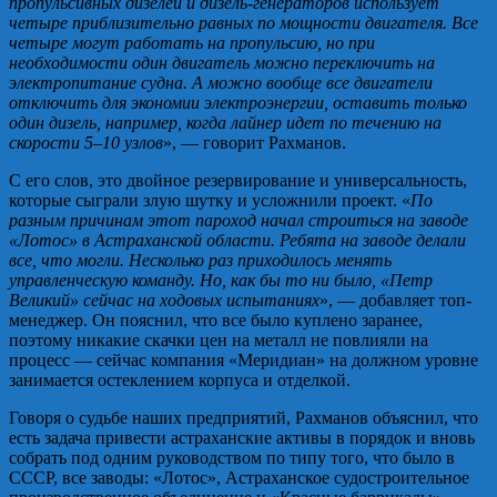
пропульсивных дизелей и дизель-генераторов использует
четыре приблизительно равных по мощности двигателя. Все
четыре могут работать на пропульсию, но при
необходимости один двигатель можно переключить на
электропитание судна. А можно вообще все двигатели
отключить для экономии электроэнергии, оставить только
один дизель, например, когда лайнер идет по течению на
скорости 5–10 узлов
», — говорит Рахманов.
С его слов, это двойное резервирование и универсальность,
которые сыграли злую шутку и усложнили проект. «
По
разным причинам этот пароход начал строиться на заводе
«Лотос» в Астраханской области. Ребята на заводе делали
все, что могли. Несколько раз приходилось менять
управленческую команду. Но, как бы то ни было, «Петр
Великий» сейчас на ходовых испытаниях
», — добавляет топ-
менеджер. Он пояснил, что все было куплено заранее,
поэтому никакие скачки цен на металл не повлияли на
процесс — сейчас компания «Меридиан» на должном уровне
занимается остеклением корпуса и отделкой.
Говоря о судьбе наших предприятий, Рахманов объяснил, что
есть задача привести астраханские активы в порядок и вновь
собрать под одним руководством по типу того, что было в
СССР, все заводы: «Лотос», Астраханское судостроительное