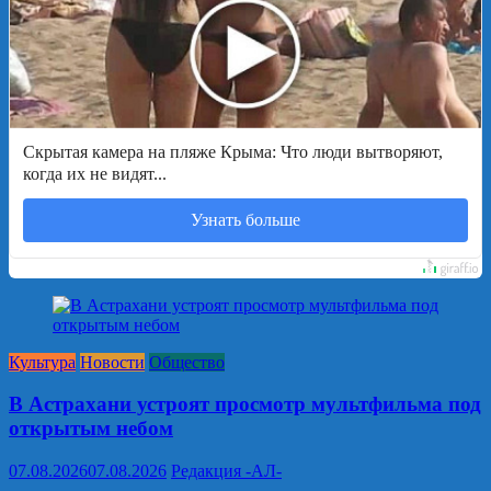
Скрытая камера на пляже Крыма: Что люди вытворяют,
когда их не видят...
Узнать больше
Культура
Новости
Общество
В Астрахани устроят просмотр мультфильма под
открытым небом
07.08.2026
07.08.2026
Редакция -АЛ-