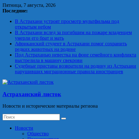
Skip
Пятница, 7 августа, 2026
to
Последние:
content
В Астрахани устроят просмотр мультфильма под
открытым небом
В Астрахани вслед за погибшим на пожаре младенцем
умерли его брат и мать
Африканский студент в Астрахани помог сохранить
редких животных на родине
Под Астраханью невестка на фоне семейного конфликта
выстрелила в машину свекрови
Судебные приставы возвратили на родину из Астрахани
нарушивших миграционные правила иностранцев
Астраханский листок
Новости и исторические материалы региона
Новости
Общество