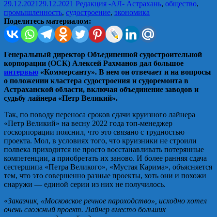
29.12.2021
29.12.2021
Редакция -АЛ-
Астрахань
,
общество
,
промышленность
,
судостроение
,
экономика
Поделитесь материалом:
Генеральный директор Объединенной судостроительной
корпорации (ОСК) Алексей Рахманов дал большое
интервью
«Коммерсанту». В нем он отвечает и на вопросы
о положении кластера судостроения и судоремонта в
Астраханской области, включая объединение заводов и
судьбу лайнера «Петр Великий».
Так, по поводу переноса сроков сдачи круизного лайнера
«Петр Великий» на весну 2022 года топ-менеджер
госкорпорации пояснил, что это связано с трудностью
проекта. Мол, в условиях того, что круизники не строили
полвека приходится не просто восстанавливать потерянные
компетенции, а приобретать их заново. И более ранняя сдача
сестершипа «Петра Великого», «Мустая Карима», объясняется
тем, что это совершенно разные проекты, хоть они и похожи
снаружи — единой серии из них не получилось.
«
Заказчик, «Московское речное пароходство», исходно хотел
очень сложный проект. Лайнер вместо больших