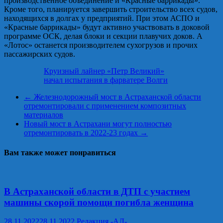
производственное объединение и «Красные баррикады».
Кроме того, планируется завершить строительство всех судов,
находящихся в долгах у предприятий. При этом АСПО и
«Красные баррикады» будут активно участвовать в доковой
программе ОСК, делая блоки и секции плавучих доков. А
«Лотос» останется производителем сухогрузов и прочих
пассажирских судов.
Круизный лайнер «Петр Великий»
начал испытания в фарватере Волги
←
Железнодорожный мост в Астраханской области
отремонтировали с применением композитных
материалов
Новый мост в Астрахани могут полностью
отремонтировать в 2022-23 годах
→
Вам также может понравиться
В Астраханской области в ДТП с участием
машины скорой помощи погибла женщина
28.11.2022
28.11.2022
Редакция -АЛ-