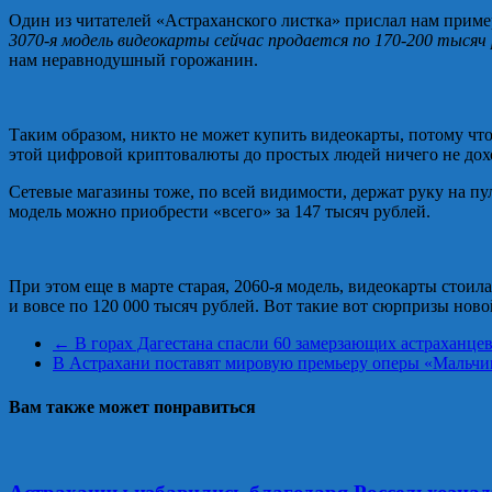
Один из читателей «Астраханского листка» прислал нам пример
3070-я модель видеокарты сейчас продается по 170-200 тысяч 
нам неравнодушный горожанин.
Таким образом, никто не может купить видеокарты, потому что 
этой цифровой криптовалюты до простых людей ничего не дох
Сетевые магазины тоже, по всей видимости, держат руку на пу
модель можно приобрести «всего» за 147 тысяч рублей.
При этом еще в марте старая, 2060-я модель, видеокарты стоила
и вовсе по 120 000 тысяч рублей. Вот такие вот сюрпризы нов
←
В горах Дагестана спасли 60 замерзающих астраханце
В Астрахани поставят мировую премьеру оперы «Мальчик
Вам также может понравиться