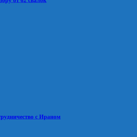
ору от 62 свалок
трудничество с Ираном