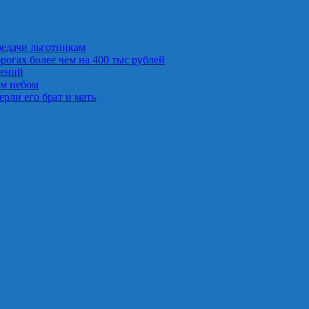
редачи льготникам
рогах более чем на 400 тыс рублей
лений
ым небом
рли его брат и мать