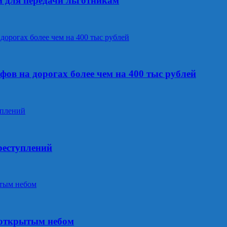
и для передачи льготникам
ов на дорогах более чем на 400 тыс рублей
реступлений
 открытым небом