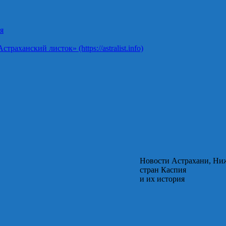
я
ханский листок» (https://astralist.info)
Новости Астрахани, Ни
стран Каспия
и их история