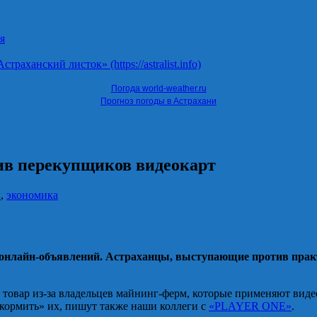
я
ханский листок» (https://astralist.info)
Погода world-weather.ru
Прогноз погоды в Астрахани
ив перекупщиков видеокарт
ы
,
экономика
онлайн-объявлений. Астраханцы, выступающие против практ
й товар из-за владельцев майнинг-ферм, которые применяют виде
«кормить» их, пишут также наши коллеги с
«PLAYER ONE»
.