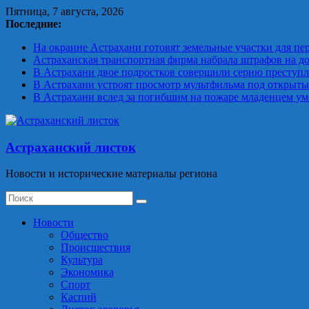
Skip
Пятница, 7 августа, 2026
to
Последние:
content
На окраине Астрахани готовят земельные участки для пе
Астраханская транспортная фирма набрала штрафов на до
В Астрахани двое подростков совершили серию преступ
В Астрахани устроят просмотр мультфильма под открыт
В Астрахани вслед за погибшим на пожаре младенцем уме
Астраханский листок
Новости и исторические материалы региона
Новости
Общество
Происшествия
Культура
Экономика
Спорт
Каспий