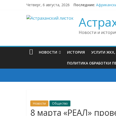
Skip
Четверг, 6 августа, 2026
Последние:
Африкански
to
Под Астрах
content
Судебные п
Астра
В Астраха
В районной
Новости и истори
НОВОСТИ
ИСТОРИЯ
УСЛУГИ ЖКХ
ПОЛИТИКА ОБРАБОТКИ ПЕ
Новости
Общество
8 марта «РЕАЛ» про