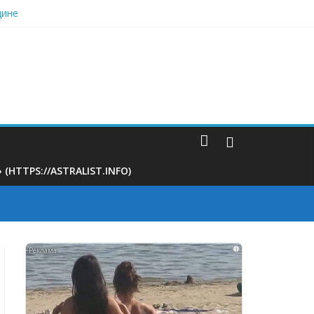
дине
ину свекрови
ционные правила иностранцев
 поликлинике
TTPS://ASTRALIST.INFO)
i