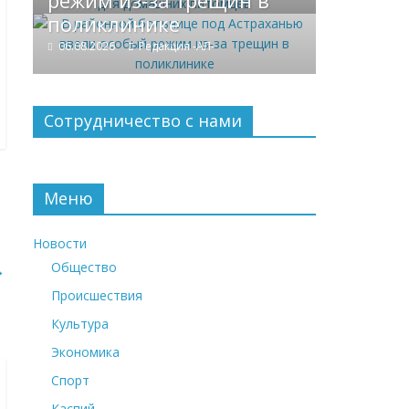
режим из‑за трещин в
поликлинике
06.08.2026
Редакция -АЛ-
Сотрудничество с нами
Меню
Новости
→
Общество
Происшествия
Культура
Экономика
Спорт
Каспий