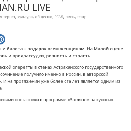
AN.RU LIVE
,
,
,
,
,
интернет
культура
общество
РЕАЛ
связь
театр
ы и балета – подарок всем женщинам. На Малой сцене
вь и предрассудки, ревность и страсть.
еской оперетты в стенах Астраханского государственного
е сочинение получило именно в России, в авторской
. И на протяжении уже более ста лет является одним из
а.
иками постановки в программе «Заглянем за кулисы».