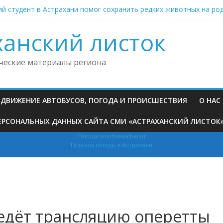
й студент в Астрахани помог сохранить редких животных на ро
анью невестка на фоне семейного конфликта выстрелила в маш
риставы возвратили на родину из Астрахани нарушивших мигра
ханский листок
ни организуют модное дефиле для домашних питомцев
 больнице под Астраханью ввели особый режим из‑за трещин в
ческие материалы региона
, ДВИЖЕНИЕ АВТОБУСОВ, ПОГОДА И ПРОИСШЕСТВИЯ
О НАС
РСОНАЛЬНЫХ ДАННЫХ САЙТА СМИ «АСТРАХАНСКИЙ ЛИСТОК» (H
Погода world-weather.ru
Прогноз погоды в Астрахани
ведёт трансляцию оперетты