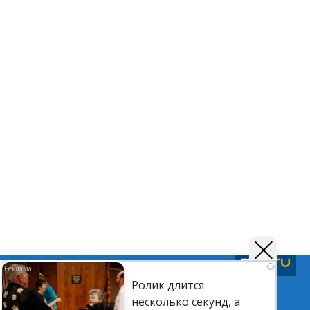
Подписывайтесь на нас в
Telegram
,
Дзен
и
Вк
i
Ролик длится
несколько секунд, а
©Астраханский листок.