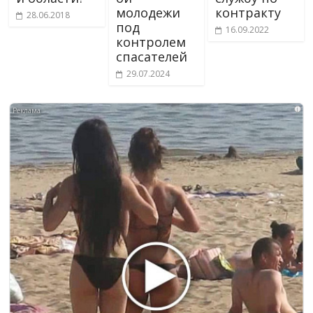
молодежи
контракту
28.06.2018
под
16.09.2022
контролем
спасателей
29.07.2024
i