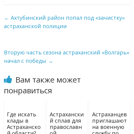
←
Ахтубинский район попал под «зачистку»
астраханской полиции
Вторую часть сезона астраханский «Волгарь»
начал с победы
→
Вам также может
понравиться
Где искать
Астрахански
Астраханцев
клады в
й сплав для
приглашают
Астраханско
православн
на военную
й области?
ой
службу по