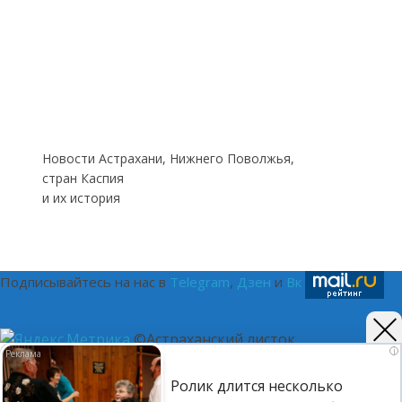
Новости Астрахани, Нижнего Поволжья,
стран Каспия
и их история
Подписывайтесь на нас в
Telegram
,
Дзен
и
Вк
©Астраханский листок.
i
(16+) Реестровая запись Роскомнадзора ЭЛ № ФС 77 - 75401
Ролик длится несколько
от 12.04.2019. Главный редактор Путилина Ирина