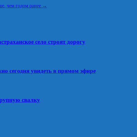
ше, чем годом ранее
→
астраханское село строят дорогу
но сегодня увидеть в прямом эфире
крупную свалку