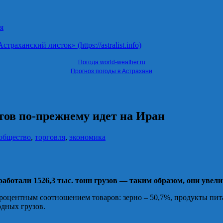
я
ханский листок» (https://astralist.info)
Погода world-weather.ru
Прогноз погоды в Астрахани
тов по-прежнему идет на Иран
общество
,
торговля
,
экономика
работали 1526,3 тыс. тонн грузов — таким образом, они увели
роцентным соотношением товаров: зерно – 50,7%, продукты пита
дных грузов.