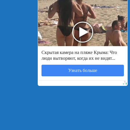
Скрытая камера на пляже Крыма: Что
люди вытворяют, когда их не видят...
Узнать больше