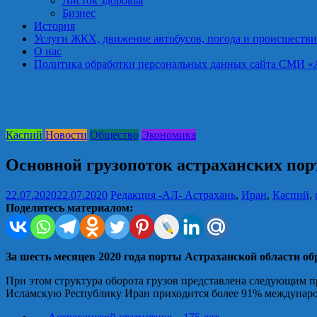
Листок здоровья
Бизнес
История
Услуги ЖКХ, движение автобусов, погода и происшестви
О нас
Политика обработки персональных данных сайта СМИ «Астра
Каспий
Новости
Общество
Экономика
Основной грузопоток астраханских пор
22.07.2020
22.07.2020
Редакция -АЛ-
Астрахань
,
Иран
,
Каспий
,
Поделитесь материалом:
За шесть месяцев 2020 года порты Астраханской области об
При этом структура оборота грузов представлена следующим п
Исламскую Республику Иран приходится более 91% междунаро