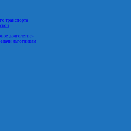
го транспорта
нской
рное долголетие»
редачи льготникам