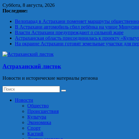
Skip
Суббота, 8 августа, 2026
to
Последние:
content
Велопарад в Астрахани поменяет маршруты общественно
В Астрахани автомобиль сбил ребёнка на улице Минуси
Власти Астрахани предупреждают о сильной жаре
Астраханская область присоединилась к проекту «Культу
На окраине Астрахани готовят земельные участки для пе
Астраханский листок
Новости и исторические материалы региона
Новости
Общество
Происшествия
Культура
Экономика
Спорт
Каспий