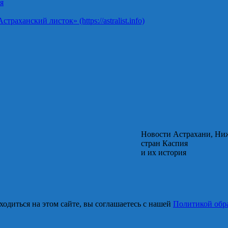
я
ханский листок» (https://astralist.info)
Новости Астрахани, Ни
стран Каспия
и их история
одиться на этом сайте, вы соглашаетесь с нашей
Политикой обр