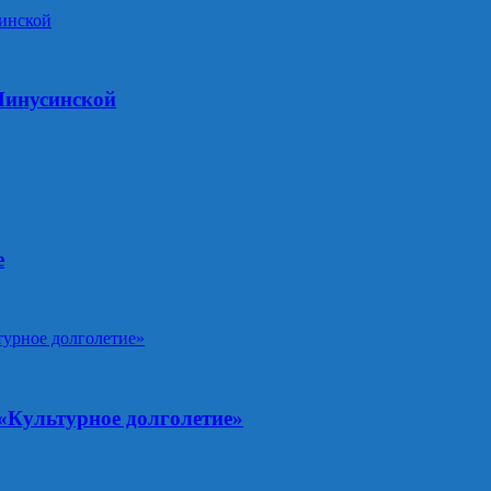
Минусинской
е
 «Культурное долголетие»