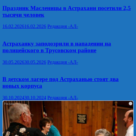
Праздник Масленицы в Астрахани посетили 2,5
тысячи человек
16.02.2026
16.02.2026
Редакция -АЛ-
Астраханку заподозрили в нападении на
полицейского в Трусовском районе
30.05.2026
30.05.2026
Редакция -АЛ-
В детском лагере под Астраханью стоят два
новых корпуса
30.10.2024
30.10.2024
Редакция -АЛ-
i