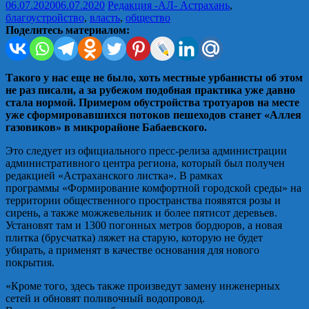
06.07.2020
06.07.2020
Редакция -АЛ-
Астрахань
,
благоустройство
,
власть
,
общество
Поделитесь материалом:
Такого у нас еще не было, хоть местные урбанисты об этом
не раз писали, а за рубежом подобная практика уже давно
стала нормой. Примером обустройства тротуаров на месте
уже сформировавшихся потоков пешеходов станет «Аллея
газовиков» в микрорайоне Бабаевского.
Это следует из официального пресс-релиза администрации
административного центра региона, который был получен
редакцией «Астраханского листка». В рамках
программы «Формирование комфортной городской среды» на
территории общественного пространства появятся розы и
сирень, а также можжевельник и более пятисот деревьев.
Установят там и 1300 погонных метров бордюров, а новая
плитка (брусчатка) ляжет на старую, которую не будет
убирать, а применят в качестве основания для нового
покрытия.
«Кроме того, здесь также произведут замену инженерных
сетей и обновят поливочный водопровод.