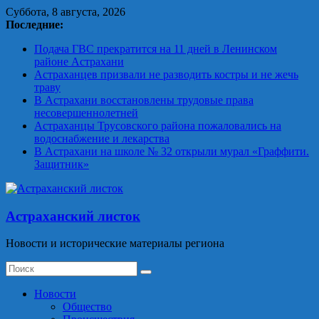
Skip
Суббота, 8 августа, 2026
to
Последние:
content
Подача ГВС прекратится на 11 дней в Ленинском
районе Астрахани
Астраханцев призвали не разводить костры и не жечь
траву
В Астрахани восстановлены трудовые права
несовершеннолетней
Астраханцы Трусовского района пожаловались на
водоснабжение и лекарства
В Астрахани на школе № 32 открыли мурал «Граффити.
Защитник»
Астраханский листок
Новости и исторические материалы региона
Новости
Общество