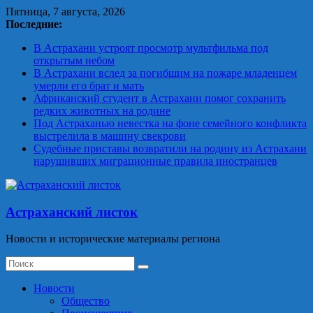
Skip
Пятница, 7 августа, 2026
to
Последние:
content
В Астрахани устроят просмотр мультфильма под
открытым небом
В Астрахани вслед за погибшим на пожаре младенцем
умерли его брат и мать
Африканский студент в Астрахани помог сохранить
редких животных на родине
Под Астраханью невестка на фоне семейного конфликта
выстрелила в машину свекрови
Судебные приставы возвратили на родину из Астрахани
нарушивших миграционные правила иностранцев
Астраханский листок
Новости и исторические материалы региона
Новости
Общество