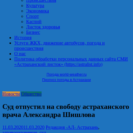
Происшествия
Культура
Экономика
Спорт
Каспий
Листок здоровья
Бизнес
История
Услуги ЖКХ, движение автобусов, погода и
происшествия
О нас
Политика обработки персональных данных сайта СМИ
«Астраханский листок» (https://astralist.info)
Погода world-weather.ru
Прогноз погоды в Астрахани
Новости
Общество
Суд отпустил на свободу астраханского
врача Александра Шишлова
11.03.2020
11.03.2020
Редакция -АЛ-
Астрахань
,
здравоохранение
,
суд