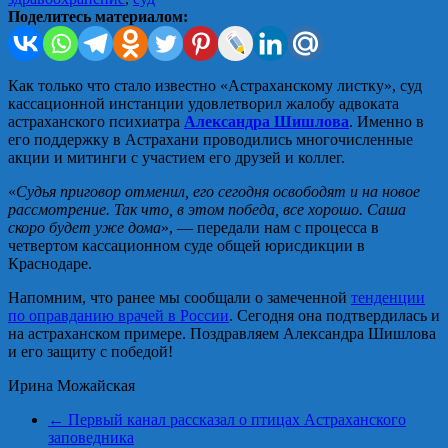
Поделитесь материалом:
Как только что стало известно «Астраханскому листку», суд
кассационной инстанции удовлетворил жалобу адвоката
астраханского психиатра
Александра Шишлова
. Именно в
его поддержку в Астрахани проводились многочисленные
акции и митинги с участием его друзей и коллег.
«
Судья приговор отменил, его сегодня освободят и на новое
рассмотрение. Так что, в этом победа, все хорошо. Саша
скоро будет уже дома
», — передали нам с процесса в
четвертом кассационном суде общей юрисдикции в
Краснодаре.
Напомним, что ранее мы сообщали о замеченной
тенденции
по оправданию врачей в России
. Сегодня она подтвердилась и
на астраханском примере. Поздравляем Александра Шишлова
и его защиту с победой!
Ирина Можайская
←
Первый канал рассказал о птицах Астраханского
заповедника